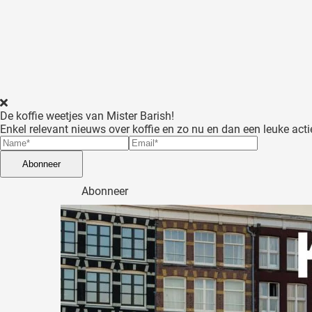
p het gedrag
an deze
ezoeker.
orkeuren
slaan
De koffie weetjes van Mister Barish!
Enkel relevant nieuws over koffie en zo nu en dan een leuke acti
Abonneer
Abonneer