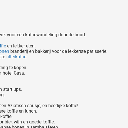
leuk voor een koffiewandeling door de buurt.
ffie
en lekker eten.
bonen
branderij en bakkerij voor de lekkerste patisserie.
ste
filterkoffie
.
eding te kopen.
n hotel Casa.
n start ups.
rg.
n Aziatisch sausje, én heerlijke koffie!
re koffie en lunch.
koffie.
r bier, wijn en goede koffie.
liaanse bonen in samba sferen.