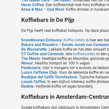
The Maker Cafe – De Hallen
: Onderdeel van de The
Harar Coffee
: Een koffiewinkel met mini koffiebar 
Anne & Max – Oud West
: Koffie drinken in huiskam
Koffiebars in De Pijp
De Pijp heeft veel koffiebar hotspots. Op deze plaats
Scandinavian Embassy
:
Koffie zetten
is hier een be
Bakers and Roasters – Eerste Jacob van Campens
De Wasserette
: Lekkere koffie en het eten smaakt he
CT Coffee and Coconuts
: Alle
koffiesoorten
in één g
The Meets
: Heerlijke koffie en kleurrijke, gezonde g
Ninour
: Healthy hotspot en 100 % vegan.
Pasticceria
: Van ’s morgens tot ’s avonds de lekkerst
Luza’s Caffeine Club
: Voor de lekkerste koffie en ve
Boutique del Caffè Torrefazione
: Typische Italiaa
Locals Coffee
: In een stijlvol interieur, koffie drinke
Badeta
: Verfijnde koffie uit eigen branderij.
Koffiebars in Amsterdam-Centru
Goede koffiebars zijn zeldzaam in Amsterdam Centrum?