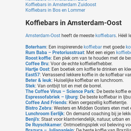
Koffiebars in Amsterdam Zuidoost
Koffiebars in Bos en Lommer
Koffiebars in Amsterdam-Oost
Amsterdam-Oost
heeft de meeste
koffiebars
. Héél 
Boterham
: Een inspirerende
koffiebar
met goede
ko
Rum Baba – Pretoriusstraat
: Met een eigen
koffie
Roost koffie
: Een plek om van te houden met de be
Coffee Bru
: Voor de echte koffieliefhebber.
Hartje Oost
: Een boetiek om koffie te drinken en kl
East57
: Verrassend lekkere koffie in de koffiebar va
Beter & leuk
: Huiselijke koffiebar en lunchroom.
Stek
: Van ontbijt tot en met de borrel.
The Coffee Virus – Science Park
: De beste koffie e
Espressofabriek – Ijburg
: De beste koffiebar in Ijbu
Coffee And Friends
: Klein oergezellig koffietentje.
Bistro Zebra
: Westers en Midden Oosters eten met ee
Lunchroom Eerlijk
: On demand coaching bij je lekke
Benji’s
: Staat voor klantvriendelijk, natuur, urban en 
De Ruyschkamer
: Ontmoetingsplek vol beleving voo
Brazuca – Julianaplein
: De beste koffie van Brazi