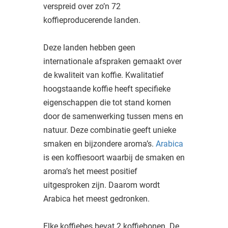
 deze
verspreid over zo’n 72
s kan de
koffieproducerende landen.
 niet
neren.
Deze landen hebben geen
internationale afspraken gemaakt over
ieken
de kwaliteit van koffie. Kwalitatief
ische
hoogstaande koffie heeft specifieke
s worden
eigenschappen die tot stand komen
kt om
em
door de samenwerking tussen mens en
tie te
natuur. Deze combinatie geeft unieke
elen over
smaken en bijzondere aroma’s.
Arabica
drag van
is een koffiesoort waarbij de smaken en
zoeker op
aroma’s het meest positief
ite.
uitgesproken zijn. Daarom wordt
ing
Arabica het meest gedronken.
ingcookies
 gebruikt
Elke koffiebes bevat 2 koffiebonen. De