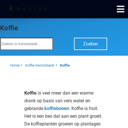
Koffie
ngen
 te weten
Zoeken
Home
Koffie Kennisbank
Koffie
oneel
onele
 zijn
kelijk om
Koffie
is veel meer dan een warme
site te
drank op basis van vers water en
ken. Ze
gebrande
koffiebonen
. Koffie is fruit.
 gebruikt
Het is een bes dat aan een plant groeit.
De koffieplanten groeien op plantages
ncties en