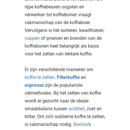
oekers te
rijpe koffiebessen oogsten en
 op de
verwerken tot koffiebonen vraagt
e. Hierdoor
vakmanschap van de koffieboer.
 website-
Vervolgens is het sorteren, kwalificeren,
ren
cuppen
of proeven en branden van de
nte
koffiebonen heel belangrijk als basis
enties
voor het zetten van lekkere koffie.
gebaseerd
 gedrag
ze
Er zijn verschillende manieren om
er.
koffie te zetten
.
Filterkoffie
en
espresso
zijn de populairste
zetmethodes. Bij het zetten van koffie
ren
wordt er gezocht naar de ideale
smaakbalans tussen
aciditeit
, zoet en
bitter. Om zo’n sublieme koffie te zetten,
is vakmanschap nodig.
Barista
’s