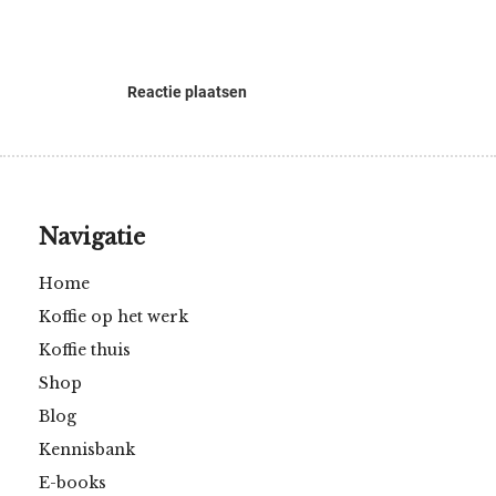
oekers te
 op de
e. Hierdoor
Reactie plaatsen
 website-
ren
nte
enties
gebaseerd
 gedrag
Navigatie
ze
Home
er.
Koffie op het werk
Koffie thuis
ren
Shop
Blog
Kennisbank
E-books