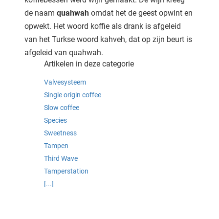
 deze
de naam
quahwah
omdat het de geest opwint en
s kan de
opwekt. Het woord koffie als drank is afgeleid
 niet
van het Turkse woord kahveh, dat op zijn beurt is
neren.
afgeleid van quahwah.
ieken
Artikelen in deze categorie
ische
Valvesysteem
s worden
Single origin coffee
kt om
Slow coffee
em
Species
tie te
Sweetness
elen over
drag van
Tampen
zoeker op
Third Wave
ite.
Tamperstation
[...]
ing
ingcookies
 gebruikt