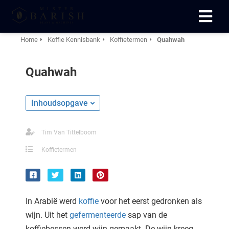
Home
Koffie Kennisbank
Koffietermen
Quahwah
ngen
Quahwah
 te weten
Inhoudsopgave
oneel
Tim Van Tittelboom
onele
 zijn
Koffietermen
kelijk om
site te
ken. Ze
 gebruikt
In Arabië werd
koffie
voor het eerst gedronken als
wijn. Uit het
gefermenteerde
sap van de
ncties en
koffiebessen werd wijn gemaakt. De wijn kreeg