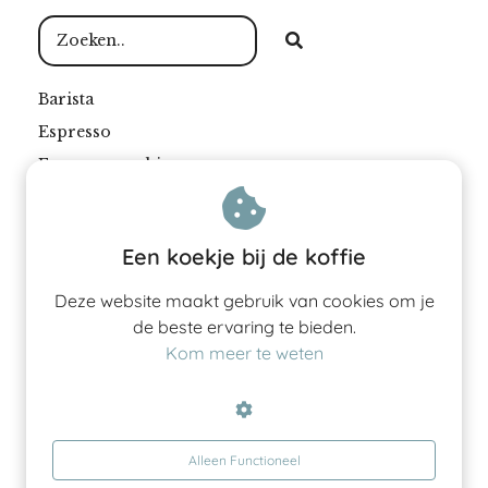
Barista
Espresso
Espressomachine
Filterkoffie
Koffie
Een koekje bij de koffie
Koffiebar
Koffiebonen
Deze website maakt gebruik van cookies om je
de beste ervaring te bieden.
Koffiebranderij
Kom meer te weten
Koffiemachine
Koffiemolen
Koffietermen
Koffie zetten
Alleen Functioneel