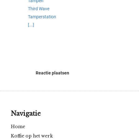
Tampen
oekers te
Third Wave
 op de
Tamperstation
e. Hierdoor
[...]
 website-
ren
nte
enties
gebaseerd
 gedrag
ze
Reactie plaatsen
er.
ren
Navigatie
Home
Koffie op het werk