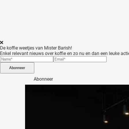
p het gedrag
an deze
ezoeker.
orkeuren
slaan
De koffie weetjes van Mister Barish!
Enkel relevant nieuws over koffie en zo nu en dan een leuke acti
Abonneer
Abonneer