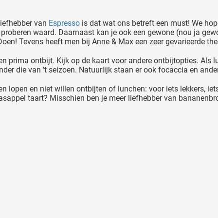
liefhebber van
Espresso
is dat wat ons betreft een must! We hope
het proberen waard. Daarnaast kan je ook een gewone (nou ja gew
Doen! Tevens heeft men bij Anne & Max een zeer gevarieerde thee
prima ontbijt. Kijk op de kaart voor andere ontbijtopties. Als lun
er die van ’t seizoen. Natuurlijk staan er ook focaccia en and
lopen en niet willen ontbijten of lunchen: voor iets lekkers, iets
aasappel taart? Misschien ben je meer liefhebber van bananenbr