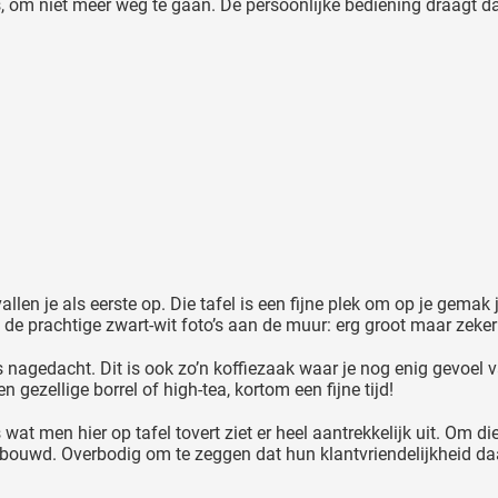
 is, om niet meer weg te gaan. De persoonlijke bediening draagt da
llen je als eerste op. Die tafel is een fijne plek om op je gemak j
d de prachtige zwart-wit foto’s aan de muur: erg groot maar zeker
is nagedacht. Dit is ook zo’n koffiezaak waar je nog enig gevoel 
en gezellige borrel of high-tea, kortom een fijne tijd!
es wat men hier op tafel tovert ziet er heel aantrekkelijk uit. Om
bouwd. Overbodig om te zeggen dat hun klantvriendelijkheid daa