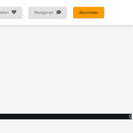
elen
Reageren
Abonneer
0