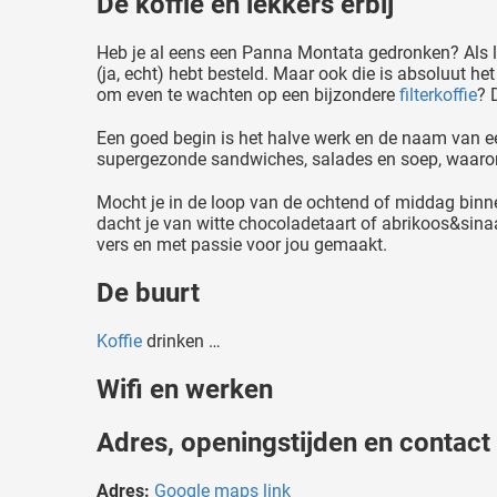
De koffie en lekkers erbij
Heb je al eens een Panna Montata gedronken? Als 
(ja, echt) hebt besteld. Maar ook die is absoluut 
om even te wachten op een bijzondere
filterkoffie
? 
Een goed begin is het halve werk en de naam van een 
supergezonde sandwiches, salades en soep, waarond
Mocht je in de loop van de ochtend of middag binnen 
dacht je van witte chocoladetaart of abrikoos&sin
vers en met passie voor jou gemaakt.
De buurt
Koffie
drinken …
Wifi en werken
Adres, openingstijden en contact
Adres:
Google maps link