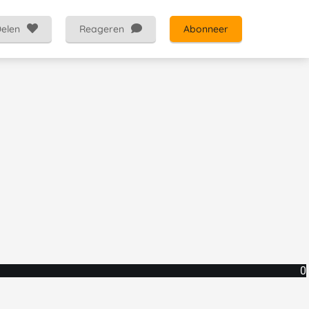
elen
Reageren
Abonneer
0