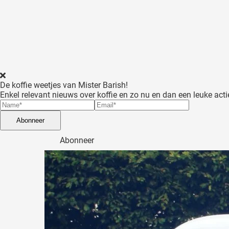
p het gedrag
an deze
ezoeker.
orkeuren
slaan
De koffie weetjes van Mister Barish!
Enkel relevant nieuws over koffie en zo nu en dan een leuke acti
Abonneer
Abonneer