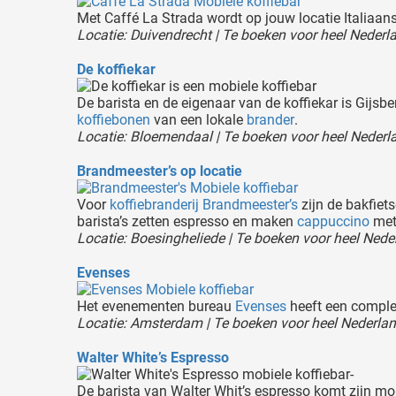
Met Caffé La Strada wordt op jouw locatie Italiaan
Locatie: Duivendrecht | Te boeken voor heel Nederl
De koffiekar
De barista en de eigenaar van de koffiekar is Gijsbe
koffiebonen
van een lokale
brander
.
Locatie: Bloemendaal | Te boeken voor heel Nederl
Brandmeester’s op locatie
Voor
koffiebranderij
Brandmeester’s
zijn de bakfiet
barista’s zetten espresso en maken
cappuccino
met 
Locatie: Boesingheliede | Te boeken voor heel Nede
Evenses
Het evenementen bureau
Evenses
heeft een complee
Locatie: Amsterdam | Te boeken voor heel Nederla
Walter White’s Espresso
De barista van Walter Whit’s espresso komt zijn mobi