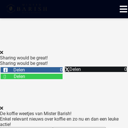
ngen
 te weten
Sharing would be great!
Sharing would be great!
oneel
Delen
0
Delen
0
onele
Delen
 zijn
kelijk om
site te
ken. Ze
 gebruikt
De koffie weetjes van Mister Barish!
Enkel relevant nieuws over koffie en zo nu en dan een leuke
ncties en
actie!