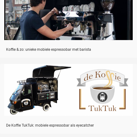
Koffie & zo: unieke mobiele espressobar met barista
De Koffie TukTuk: mobiele espressobar als eyecatcher