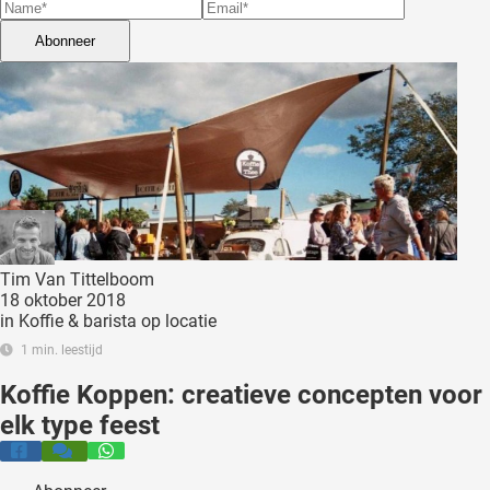
 deze
s kan de
Abonneer
 niet
neren.
ieken
ische
s worden
kt om
em
tie te
Tim Van Tittelboom
18 oktober 2018
elen over
in
Koffie & barista op locatie
drag van
1 min. leestijd
zoeker op
ite.
Koffie Koppen: creatieve concepten voor
elk type feest
ing
ingcookies
 gebruikt