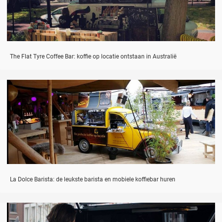
The Flat Tyre Coffee Bar: koffie op locatie ontstaan in Australië
La Dolce Barista: de leukste barista en mobiele koffiebar huren