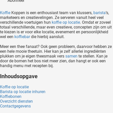
Abonneer
oekers te
 op de
Koffie
Koppen is een enthousiast team van klussers,
barista
’s,
e. Hierdoor
marketeers en creatievelingen. Ze serveren vanuit heel veel
verschillende voertuigen hun
koffie op locatie
. Omdat er zoveel
 website-
totaal verschillende, maar even creatieve, concepten zijn om uit
ren
te kiezen is er voor elke locatie, evenement en persoonlijkheid
nte
wel een
koffiebar
die hierbij aansluit.
enties
Meer een thee fanaat? Ook geen probleem, daarvoor hebben ze
gebaseerd
een hele mooie theetuin. Hier kan je zelf allerlei ingrediënten
 gedrag
plukken om je eigen theesmaak vers
samen
te stellen. Kan je
ze
door de bomen het bos niet meer zien, dan hangt er ook een
er.
handig menu met recepten bij.
Inhoudsopgave
ren
Koffie op locatie
Barista op locatie inhuren
Koffiebonen
Overzicht diensten
Contactgegevens