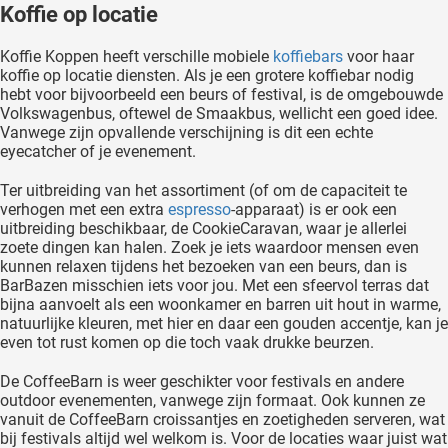
Koffie op locatie
Koffie Koppen heeft verschille mobiele
koffiebars
voor haar
koffie op locatie diensten. Als je een grotere koffiebar nodig
hebt voor bijvoorbeeld een beurs of festival, is de omgebouwde
Volkswagenbus, oftewel de Smaakbus, wellicht een goed idee.
Vanwege zijn opvallende verschijning is dit een echte
eyecatcher of je evenement.
Ter uitbreiding van het assortiment (of om de capaciteit te
verhogen met een extra
espresso
-apparaat) is er ook een
uitbreiding beschikbaar, de CookieCaravan, waar je allerlei
zoete dingen kan halen. Zoek je iets waardoor mensen even
kunnen relaxen tijdens het bezoeken van een beurs, dan is
BarBazen misschien iets voor jou. Met een sfeervol terras dat
bijna aanvoelt als een woonkamer en barren uit hout in warme,
natuurlijke kleuren, met hier en daar een gouden accentje, kan je
even tot rust komen op die toch vaak drukke beurzen.
De CoffeeBarn is weer geschikter voor festivals en andere
outdoor evenementen, vanwege zijn formaat. Ook kunnen ze
vanuit de CoffeeBarn croissantjes en zoetigheden serveren, wat
bij festivals altijd wel welkom is. Voor de locaties waar juist wat