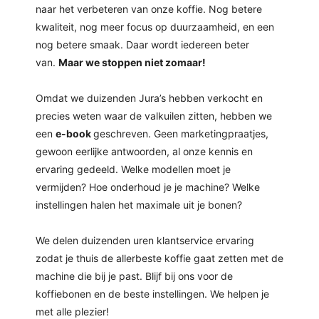
naar het verbeteren van onze koffie. Nog betere 
oekers te
kwaliteit, nog meer focus op duurzaamheid, en een 
 op de
nog betere smaak. Daar wordt iedereen beter 
e. Hierdoor
van. 
Maar we stoppen niet zomaar!
 website-
ren
Omdat we duizenden Jura’s hebben verkocht en 
nte
precies weten waar de valkuilen zitten, hebben we 
enties
gebaseerd
een 
e-book 
geschreven. Geen marketingpraatjes, 
 gedrag
gewoon eerlijke antwoorden, al onze kennis en 
ze
ervaring gedeeld. Welke modellen moet je 
er.
vermijden? Hoe onderhoud je je machine? Welke 
instellingen halen het maximale uit je bonen?
ren
We delen duizenden uren klantservice ervaring 
zodat je thuis de allerbeste koffie gaat zetten met de 
machine die bij je past. Blijf bij ons voor de 
koffiebonen en de beste instellingen. We helpen je 
met alle plezier!