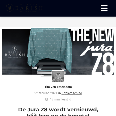
ngen
 te weten
oneel
onele
 zijn
kelijk om
Tim Van Tittelboom
site te
22 februari 2021
in
Koffiemachine
ken. Ze
17 min. leestijd
 gebruikt
De Jura Z8 wordt vernieuwd,
ncties en
blijf hier op de hoogte!