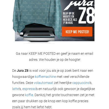
Ga naar KEEP ME POSTED en geef je naam en email
adres. We houden je op de hoogte!
De
Jura Z8
is wat voor jou als je op zoek bent naar een
hoogwaardige
koffiemachine
met veel verschillende
functies. Deze
volautomaat
zet heerlijke
cappuccino
‘s,
latte
‘s,
espresso
’s en natuurlijk ook gewoon je dagelijkse
gewone
koffie
. Dankzij het grote touchscreen zet je met
een paar drukken op de knop een kop koffie precies
zoals jij hem het liefst hebt.