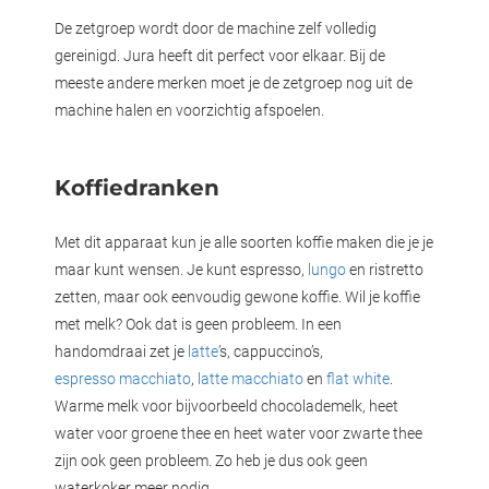
De zetgroep wordt door de machine zelf volledig
gereinigd. Jura heeft dit perfect voor elkaar. Bij de
meeste andere merken moet je de zetgroep nog uit de
machine halen en voorzichtig afspoelen.
Koffiedranken
Met dit apparaat kun je alle soorten koffie maken die je je
maar kunt wensen. Je kunt espresso,
lungo
en ristretto
zetten, maar ook eenvoudig gewone koffie. Wil je koffie
met melk? Ook dat is geen probleem. In een
handomdraai zet je
latte
’s, cappuccino’s,
espresso macchiato
,
latte macchiato
en
flat white
.
Warme melk voor bijvoorbeeld chocolademelk, heet
water voor groene thee en heet water voor zwarte thee
zijn ook geen probleem. Zo heb je dus ook geen
waterkoker meer nodig.