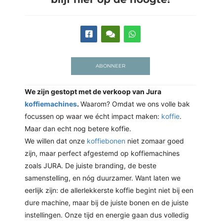
 deze
s kan de
 niet
neren.
ieken
ABONNEER
ische
s worden
We zijn gestopt met de verkoop van Jura 
kt om
koffiemachines
. 
Waarom? Omdat we ons volle bak 
em
focussen op waar we écht impact maken: 
koffie
. 
tie te
Maar dan echt nog betere koffie.
elen over
We willen dat onze 
koffiebonen
 niet zomaar goed 
drag van
zijn, maar perfect afgestemd op koffiemachines 
zoeker op
zoals JURA. De juiste branding, de beste 
ite.
samenstelling, en nóg duurzamer. Want laten we 
eerlijk zijn: de allerlekkerste koffie begint niet bij een 
ing
dure machine, maar bij de juiste bonen en de juiste 
ingcookies
instellingen. Onze tijd en energie gaan dus volledig 
 gebruikt