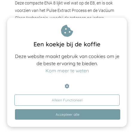
Deze compacte ENA 8 lijkt wel wat op de E8, en is ook
voorzien van het Pulse Extract Process en de Vacüum
Clean technologie, waarbij de zetgroep na iedere
zetbeurt compleet wordt droog gezogen. Niet alleen is
de machine droog en schoon, het zet ook nog eens een
heerlijk bakje koffie. De melkopschuimer is ook geheel
Een koekje bij de koffie
automatisch.
Deze website maakt gebruik van cookies om je
de beste ervaring te bieden.
Kom meer te weten
Alleen Functioneel
Accepteer alle