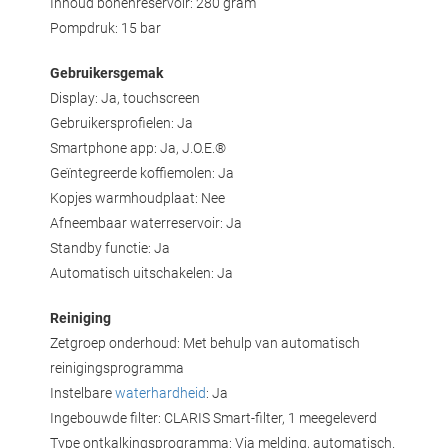
Inhoud bonenreservoir: 280 gram
Pompdruk: 15 bar
Gebruikersgemak
Display: Ja, touchscreen
Gebruikersprofielen: Ja
Smartphone app: Ja, J.O.E.®
Geïntegreerde koffiemolen: Ja
Kopjes warmhoudplaat: Nee
Afneembaar waterreservoir: Ja
Standby functie: Ja
Automatisch uitschakelen: Ja
Reiniging
Zetgroep onderhoud: Met behulp van automatisch
reinigingsprogramma
Instelbare
waterhardheid
: Ja
Ingebouwde filter: CLARIS Smart-filter, 1 meegeleverd
Type ontkalkingsprogramma: Via melding, automatisch.