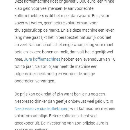
Deze koffiemachine kost ongeveer 3.000 euro, een flinke
klap geld voor veel mensen. Maar voor echte
koffieliefhebbers is dit het meer dan waard. Er is, voor
zover wij weten, geen betere volautomaat voor
thuisgebruik op de markt. En als deze machine een leven
lang mee gaat lijkt het in perspectief natuurlijk ook niet
zo veel. Na aanschaf is het enige waar je nog voor moet
betalen lekkere bonen en melk, dan valt het eigenlijk wel
mee.
Jura koffiemachines
hebben een levensduur van 10
tot 15 jaar. Na zo’n 6 jaar heeft de machine een
uitgebreide check nodig en worden de nodige
onderdelen vervangen.
De prijs kan ook relatief zijn want ben je nu nog een
Nespresso drinker dan geef je onbewust veel geld uit. In
Nespresso versus koffiebonen
, wint koffiebonen met een
volautomaat altijd. Betere koffie en je bent veel
goedkoper uit. De investering van zo’n prijzige Jura is