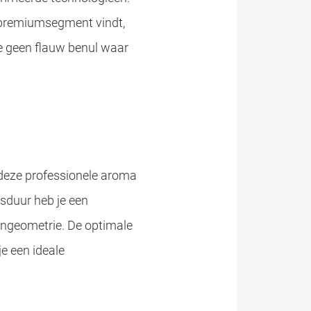
t premiumsegment vindt,
je geen flauw benul waar
deze professionele aroma
nsduur heb je een
lengeometrie. De optimale
je een ideale