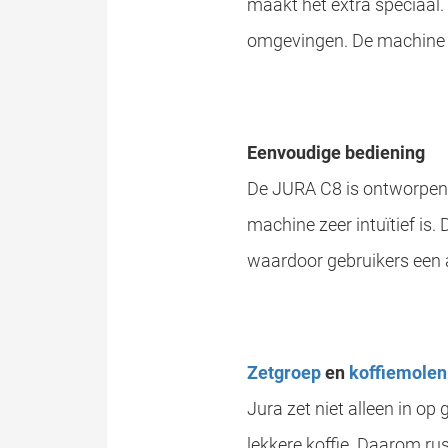
maakt het extra speciaal.
omgevingen. De machine is
Eenvoudige bediening
De JURA C8 is ontworpen 
machine zeer intuïtief is
waardoor gebruikers een a
Zetgroep
en
koffiemolen
Jura zet niet alleen in op
lekkere koffie. Daarom ru