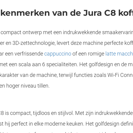
e kenmerken van de Jura C8 ko
n compact ontwerp met een indrukwekkende smaakervarin
r en 3D-zettechnologie, levert deze machine perfecte kof
aar een verfrissende
cappuccino
of een romige
latte macch
et een scala aan 6 specialiteiten. Het golfdesign en de 
rakter van de machine, terwijl functies zoals Wi-Fi Conn
n hoger niveau tillen.
 is compact, tijdloos en stijlvol. Met zijn indrukwekken
 hij perfect in elke moderne keuken. Het golfdesign defini