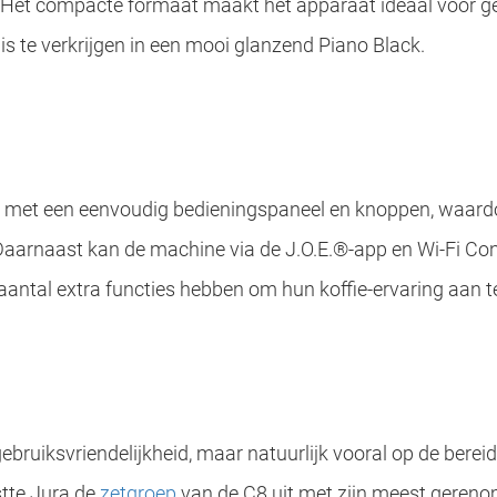
 Het compacte formaat maakt het apparaat ideaal voor ge
 te verkrijgen in een mooi glanzend Piano Black.
met een eenvoudig bedieningspaneel en knoppen, waardo
. Daarnaast kan de machine via de J.O.E.®-app en Wi-Fi C
antal extra functies hebben om hun koffie-ervaring aan t
 gebruiksvriendelijkheid, maar natuurlijk vooral op de ber
stte Jura de
zetgroep
van de C8 uit met zijn meest geren