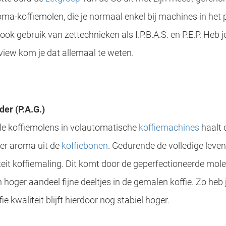
oma-koffiemolen, die je normaal enkel bij machines in he
k gebruik van zettechnieken als I.P.B.A.S. en P.E.P. Heb 
eview kom je dat allemaal te weten.
er (P.A.G.)
ele koffiemolens in volautomatische
koffiemachines
haalt 
eer aroma uit de
koffiebonen
. Gedurende de volledige leve
iteit koffiemaling. Dit komt door de geperfectioneerde mo
oger aandeel fijne deeltjes in de gemalen koffie. Zo heb 
e kwaliteit blijft hierdoor nog stabiel hoger.