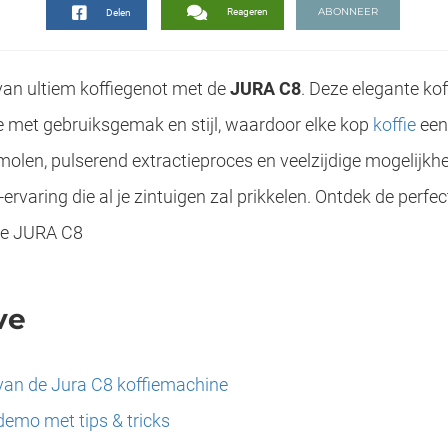
ABONNEER
Reageren
Delen
van ultiem koffiegenot met de
JURA C8
. Deze elegante ko
 met gebruiksgemak en stijl, waardoor elke kop
koffie
een
molen, pulserend extractieproces en veelzijdige mogelijkh
ervaring die al je zintuigen zal prikkelen. Ontdek de perf
de JURA C8
ve
van de Jura C8 koffiemachine
demo met tips & tricks