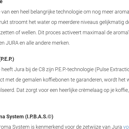
ie
e van een heel belangrijke technologie om nog meer aroma's 
rukt stroomt het water op meerdere niveaus gelijkmatig d
tzetten of wellen. Dit proces activeert maximaal de aroma's.
en JURA en alle andere merken.
P.E.P.)
e
heeft Jura bij de C8 zijn P.E.P.-technologie (Pulse Extract
ct met de gemalen koffiebonen te garanderen, wordt het 
seerd. Dat zorgt voor een heerlijke crèmelaag op je koffie, 
ma System (I.P.B.A.S.©)
 Aroma System is kenmerkend voor de zetwijze van Jura
vo