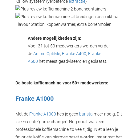
iQFlow systeem (verbeterde
extractie
)
2 bonencontainers
Uitbreidingen beschikbaar:
Flavour Station, koppenwarmer, extra bonenmolen.
Andere mogelijkheden zijn:
Voor 31 tot 50 medewerkers worden verder
de
Animo OptiMe
,
Franke A400
,
Franke
A600
het meest geadviseerd en geplaatst.
De beste koffiemachine voor 50+ medewerkers:
Franke A1000
Met de
Franke A1000
heb je geen
barista
meer nodig. Dit
is een echte ‘game changer'. Nog nooit was een
professionele koffiemachine zo veelzijdig. Niet alleen je
favoriete koffie kan hiermee gezet worden, maar met het