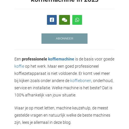
 deze
s kan de
 niet
neren.
ieken
ABONNEER
ische
s worden
kt om
Een
professionele
koffiemachine
is de basis voor goede
em
koffie
op het werk. Maar een goed professioneel
tie te
koffiezetapparaat is niet voldoende. Er komt veel meer
elen over
bij kijken zoals onder andere de
koffiebonen
, onderhoud,
drag van
service en installatie. Welke machine is het beste? Dat is
zoeker op
100% afhankelijk van jouw situatie.
ite.
Waar je op moet letten, machine keuzehulp, de meest
ing
gestelde vragen en natuurlijk welke de beste machines
ingcookies
zijn, lees je allemaal in deze blog.
 gebruikt