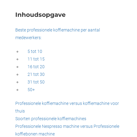
oekers te
 op de
Inhoudsopgave
e. Hierdoor
 website-
Beste professionele koffiemachine per aantal
ren
medewerkers:
nte
enties
5 tot 10
gebaseerd
11 tot 15
 gedrag
16 tot 20
ze
21 tot 30
er.
31 tot 50
50+
ren
Professionele koffiemachine versus koffiemachine voor
thuis
Soorten professionele koffiemachines
Professionele Nespresso machine versus Professionele
koffiebonen machine