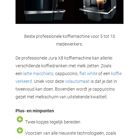
Beste professionele koffiemachine voor 5 tot 10
medewerkers.
De professionele Jura X8 koffiemachine kan allerlei
verschillende koffiedranken met melk zetten. Zoals
een
latte macchiato
, cappuccino,
flat white
of een
koffie
verkeerd
. Uniek voor deze
volautomaat
is dat je dat in
tweevoud kan doen. Bovendien wordt je cappuccino
gezet met melkschuim van uitstekende kwaliteit.
Plus- en minpunten
Twee kopjes tegelijk bereiden
Voorzien van alle nieuwste technologieën, zoals