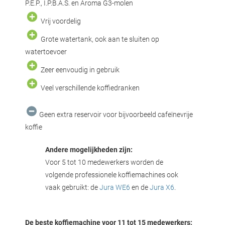
P.E.P., I.P.B.A.S. en Aroma G3-molen
Vrij voordelig
Grote watertank, ook aan te sluiten op
watertoevoer
Zeer eenvoudig in gebruik
Veel verschillende koffiedranken
Geen extra reservoir voor bijvoorbeeld cafeïnevrije
koffie
Andere mogelijkheden zijn:
Voor 5 tot 10 medewerkers worden de
volgende professionele koffiemachines ook
vaak gebruikt: de
Jura WE6
en de
Jura X6
.
De beste koffiemachine
voor 11 tot 15 medewerkers: