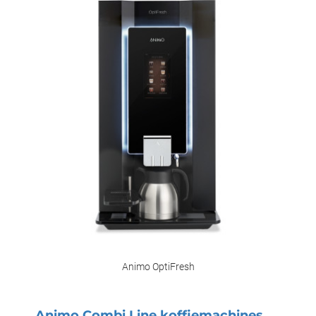
Animo OptiFresh
Animo Combi Line koffiemachines