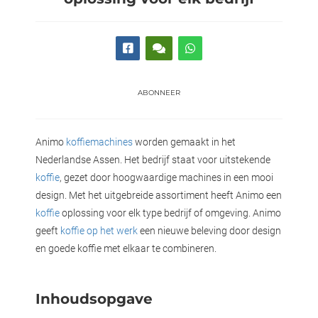
 deze
s kan de
 niet
neren.
ieken
ABONNEER
ische
s worden
Animo
koffiemachines
worden gemaakt in het
kt om
Nederlandse Assen. Het bedrijf staat voor uitstekende
em
tie te
koffie
, gezet door hoogwaardige machines in een mooi
elen over
design. Met het uitgebreide assortiment heeft Animo een
drag van
koffie
oplossing voor elk type bedrijf of omgeving. Animo
zoeker op
geeft
koffie op het werk
een nieuwe beleving door design
ite.
en goede koffie met elkaar te combineren.
ing
Inhoudsopgave
ingcookies
 gebruikt