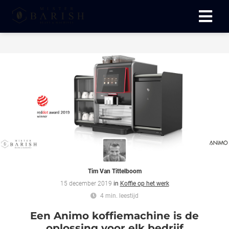
ngen
 te weten
oneel
onele
 zijn
kelijk om
Tim Van Tittelboom
site te
15 december 2019
in
Koffie op het werk
ken. Ze
4 min. leestijd
 gebruikt
Een Animo koffiemachine is de
ncties en
oplossing voor elk bedrijf