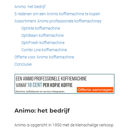
oekers te
Animo: het bedrijf
 op de
5 redenen om een Animo koffiemachine te kopen
e. Hierdoor
Assortiment Animo professionele koffiemachines
 website-
OptiMe koffiemachine
ren
OptiBean koffiemachine
nte
OptiFresh koffiemachine
enties
Combi Line koffiemachine
gebaseerd
Offerte voor Animo koffiemachine
 gedrag
Conclusie
ze
er.
ren
Animo: het bedrijf
Animo is opgericht in 1950 met de kleinschalige verkoop