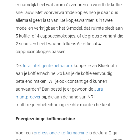
er namelijk heel wat aroma’s verloren en wordt de koffie
snel lauw. Met voorverwarmde kopjes heb je daar dus
allemaal geen last van. De kopjeswarmer is in twee
modellen verkrijgbaar: het S-model, dat ruimte biedt aan
5 koffie- of 4 cappuccinokopjes, of de grotere variant die
2 schuiven heeft waarin telkens 6 koffie- of 4
cappuccinokopjes passen.
De
Jura intelligente betaalbox
koppel je via Bluetooth
aan je koffiemachine. Zo kan je de koffie eenvoudig
betalend maken. Wil je ook contant geld kunnen
aanvaarden? Dan bestel je er gewoon de
Jura
muntproever
bij, die aan de hand van NRI-
multifrequentietechnologie echte munten herkent.
Energiezuinige koffiemachine
Voor een
professionele koffiemachine
is de Jura Giga