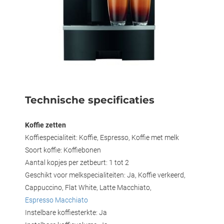
Technische specificaties
Koffie zetten
Koffiespecialiteit: Koffie, Espresso, Koffie met melk
Soort koffie: Koffiebonen
Aantal kopjes per zetbeurt: 1 tot 2
Geschikt voor melkspecialiteiten: Ja, Koffie verkeerd,
Cappuccino, Flat White, Latte Macchiato,
Espresso Macchiato
Instelbare koffiesterkte: Ja