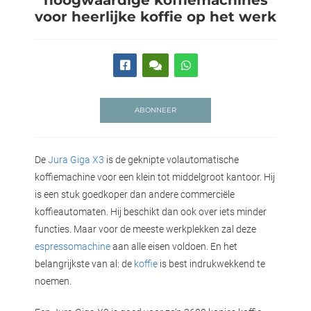
 deze
voor heerlijke koffie op het werk
s kan de
 niet
neren.
ieken
ische
ABONNEER
s worden
kt om
em
De
Jura Giga X3
is de geknipte volautomatische
tie te
koffiemachine voor een klein tot middelgroot kantoor. Hij
elen over
is een stuk goedkoper dan andere commerciële
drag van
koffieautomaten. Hij beschikt dan ook over iets minder
zoeker op
functies. Maar voor de meeste werkplekken zal deze
ite.
espressomachine
aan alle eisen voldoen. En het
belangrijkste van al: de
koffie
is best indrukwekkend te
ing
noemen.
ingcookies
 gebruikt