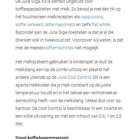
De Jura Giga X3 is perfect uitgerust voor
koffiespecialiteiten met melk. Zo bereid je met één tik op
het touchscreen melkrecepten als
cappuccino
,
koffie verkeerd
,
latte macchiato
en zelfs
flat white
.
Bijzonder aan de Jura Giga-toestellen is dat je al die
dranken ook in tweevoud zet. Voorzover wij weten, is dat
met de meeste
koffiemachines
niet mogelijk.
Het melksysteem gebruiken is kinderspel: je sluit de
melkslang aan op de combi-uitloop en plaatst het
andere uiteinde op de
Jura Cool Control
. Dit is een
aparte melkkoeler die je melk constant op de juiste
temperatuur houdt en in het deksel een rechtstreekse
aansluiting heeft voor de melkslang. Ideaal dus voor op
kantoor. De Cool Control is beschikbaar in een zwarte en
een witte uitvoering, en met een inhoud van 0,6, 1 en 2,5
liter.
Groot koffiebonenreservoir