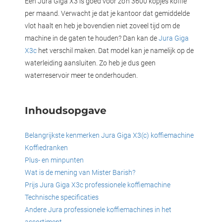
Een Jura Giga X3 is goed voor zo’n 3600 kopjes koffie
oekers te
per maand. Verwacht je dat je kantoor dat gemiddelde
 op de
vlot haalt en heb je bovendien niet zoveel tijd om de
e. Hierdoor
machine in de gaten te houden? Dan kan de
Jura Giga
 website-
X3c
het verschil maken. Dat model kan je namelijk op de
ren
waterleiding aansluiten. Zo heb je dus geen
nte
waterreservoir meer te onderhouden.
enties
gebaseerd
 gedrag
Inhoudsopgave
ze
er.
Belangrijkste kenmerken Jura Giga X3(c) koffiemachine
Koffiedranken
Plus- en minpunten
ren
Wat is de mening van Mister Barish?
Prijs Jura Giga X3c professionele koffiemachine
Technische specificaties
Andere Jura professionele koffiemachines in het
assortiment