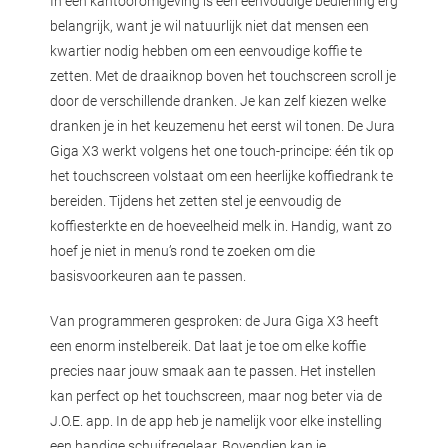
In een kantooromgeving is een eenvoudige bediening erg
belangrijk, want je wil natuurlijk niet dat mensen een
kwartier nodig hebben om een eenvoudige koffie te
zetten. Met de draaiknop boven het touchscreen scroll je
door de verschillende dranken. Je kan zelf kiezen welke
dranken je in het keuzemenu het eerst wil tonen. De Jura
Giga X3 werkt volgens het one touch-principe: één tik op
het touchscreen volstaat om een heerlijke koffiedrank te
bereiden. Tijdens het zetten stel je eenvoudig de
koffiesterkte en de hoeveelheid melk in. Handig, want zo
hoef je niet in menu’s rond te zoeken om die
basisvoorkeuren aan te passen.
Van programmeren gesproken: de Jura Giga X3 heeft
een enorm instelbereik. Dat laat je toe om elke koffie
precies naar jouw smaak aan te passen. Het instellen
kan perfect op het touchscreen, maar nog beter via de
J.O.E. app. In de app heb je namelijk voor elke instelling
een handige schuifregelaar. Bovendien kan je