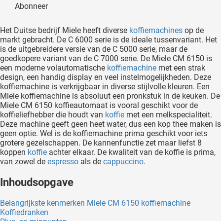
Abonneer
oekers te
 op de
Het Duitse bedrijf Miele heeft diverse
koffiemachines
op de
e. Hierdoor
markt gebracht. De C 6000 serie is de ideale tussenvariant. Het
 website-
is de uitgebreidere versie van de C 5000 serie, maar de
ren
goedkopere variant van de C 7000 serie. De Miele CM 6150 is
een moderne volautomatische
koffiemachine
met een strak
nte
design, een handig display en veel instelmogelijkheden. Deze
enties
koffiemachine is verkrijgbaar in diverse stijlvolle kleuren. Een
gebaseerd
Miele koffiemachine is absoluut een pronkstuk in de keuken. De
 gedrag
Miele CM 6150 koffieautomaat is vooral geschikt voor de
koffieliefhebber die houdt van
koffie
met een melkspecialiteit.
ze
Deze machine geeft geen heet water, dus een kop thee maken is
er.
geen optie. Wel is de koffiemachine prima geschikt voor iets
grotere gezelschappen. De kannenfunctie zet maar liefst 8
koppen
koffie
achter elkaar. De kwaliteit van de koffie is prima,
van zowel de
espresso
als de
cappuccino
.
ren
Inhoudsopgave
Belangrijkste kenmerken Miele CM 6150 koffiemachine
Koffiedranken