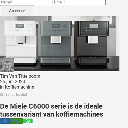
 deze
s kan de
Abonneer
 niet
neren.
ieken
ische
s worden
kt om
em
tie te
Tim Van Tittelboom
elen over
25 juni 2020
drag van
in
Koffiemachine
zoeker op
8 min. leestijd
ite.
De Miele C6000 serie is de ideale
ing
tussenvariant van koffiemachines
ingcookies
 gebruikt