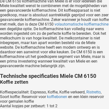
De CM 6150 koffiemachine van Miele is er voor iedereen die
Miele kwaliteit wenst te combineren met de mogelijkheden van
een geavanceerde koffiemachine. Dit koffieapparaat is niet
goedkoop, maar is absoluut aantrekkelijk geprijsd voor een zeer
geavanceerde koffiemachine. Zeker wanneer je houdt van koffie
met melk, dan is deze CM 6150
volautomatische koffiemachine
een degelijke optie. De koffiemachine kan volledig naar wens
worden ingesteld om zo de perfecte koffie te bereiden. Ook het
melkschuim is van hoge kwaliteit. De melkcontainer is niet
inbegrepen, maar kan apart worden besteld via de Miele
website. De koffiemachine heeft een modern ontwerp en is
daardoor een aanwinst voor elke keuken. De CM 6150 is een
koffiemachine uit het goedkopere segment van Miele, maar is
een prima investering wanneer kwaliteit van Miele en een
geavanceerde machine belangrijk zijn.
Technische specificaties Miele CM 6150
Koffie zetten
Koffiespecialiteit: Espresso, Koffie, Koffie verkeerd,
Ristretto
,
Soort koffie: Reservoir voor
koffiebonen
en een klein reservoir
voor gemalen koffie
Aantal kopjes per zetbeurt: 1 tot 2