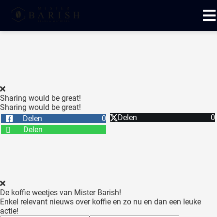
ngen
 te weten
Sharing would be great!
Sharing would be great!
oneel
Delen
0
Delen
0
onele
Delen
 zijn
kelijk om
site te
ken. Ze
 gebruikt
De koffie weetjes van Mister Barish!
Enkel relevant nieuws over koffie en zo nu en dan een leuke
ncties en
actie!