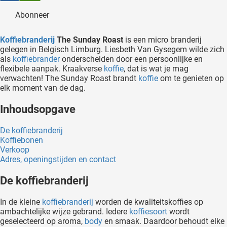
oekers te
Abonneer
 op de
e. Hierdoor
Koffiebranderij
The Sunday Roast
is een micro branderij
 website-
gelegen in Belgisch Limburg. Liesbeth Van Gysegem wilde zich
ren
als
koffiebrander
onderscheiden door een persoonlijke en
flexibele aanpak. Kraakverse
koffie
, dat is wat je mag
nte
verwachten! The Sunday Roast brandt
koffie
om te genieten op
enties
elk moment van de dag.
gebaseerd
 gedrag
Inhoudsopgave
ze
De koffiebranderij
er.
Koffiebonen
Verkoop
Adres, openingstijden en contact
ren
De koffiebranderij
In de kleine
koffiebranderij
worden de kwaliteitskoffies op
ambachtelijke wijze gebrand. Iedere
koffiesoort
wordt
geselecteerd op aroma,
body
en smaak. Daardoor behoudt elke