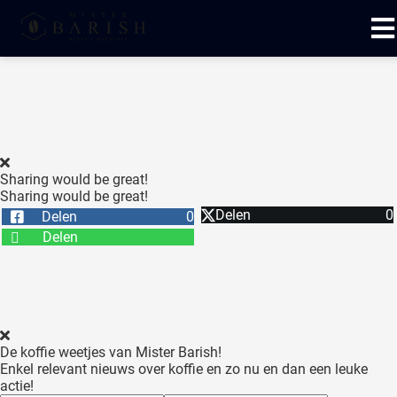
ngen
 te weten
Sharing would be great!
Sharing would be great!
oneel
Delen
0
Delen
0
onele
Delen
 zijn
kelijk om
site te
ken. Ze
 gebruikt
De koffie weetjes van Mister Barish!
Enkel relevant nieuws over koffie en zo nu en dan een leuke
ncties en
actie!