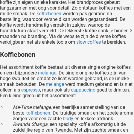
koffie zijn eigen unieke karakter. Het brandproces gebeurt
langzaam en met oog voor detail. Zo ontstaan koffies met een
milde smaak. De
koffiebonen
worden pas gebrand na
bestelling, waardoor versheid kan worden gegarandeerd. De
koffie wordt handmatig verpakt in zakjes, waarop de
branddatum staat vermeld. De lekkerste koffie drink je binnen 2
maanden na branding. Via de website zijn de diverse koffies
verkrijgbaar, net als enkele tools om
slow coffee
te bereiden.
Koffiebonen
Het assortiment koffie bestaat uit diverse single origine koffies
en een bijzondere
melange
. De single origine koffies zijn van
hoge kwaliteit en omdat ze licht worden gebrand, is de unieke
smaak behouden. De
melange
werd medium gebrand en is niet
alleen als
espresso
, maar ook als
cappuccino
goed te drinken.
Een kleine greep uit het assortiment:
Me-Time melange
, een heerlijke samenstelling van de
beste
koffiebonen
. De kruidige smaak en het zoete aroma
zorgen voor een zachte
body
en lekkere afdronk.
Rwanda Shanga
, een specialty koffie afkomstig uit de
zuidelijke regio van Rwanda. Met zijn zachte smaak en