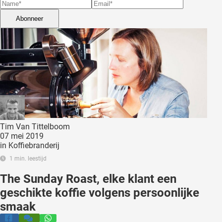
 deze
s kan de
Abonneer
 niet
neren.
ieken
ische
s worden
kt om
em
tie te
Tim Van Tittelboom
07 mei 2019
elen over
in
Koffiebranderij
drag van
1 min. leestijd
zoeker op
ite.
The Sunday Roast, elke klant een
geschikte koffie volgens persoonlijke
ing
smaak
ingcookies
 gebruikt