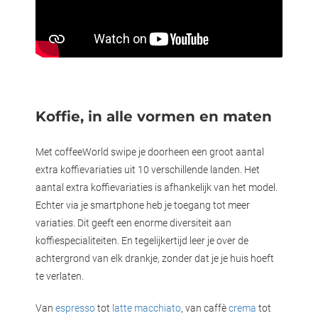
Koffie, in alle vormen en maten
Met coffeeWorld swipe je doorheen een groot aantal
extra koffievariaties uit 10 verschillende landen. Het
aantal extra koffievariaties is afhankelijk van het model.
Echter via je smartphone heb je toegang tot meer
variaties. Dit geeft een enorme diversiteit aan
koffiespecialiteiten. En tegelijkertijd leer je over de
achtergrond van elk drankje, zonder dat je je huis hoeft
te verlaten.
Van
espresso
tot
latte macchiato
, van caffè
crema
tot