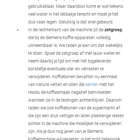
gebruiksklaar. Maar daardoor komt er wel telkens
veel water in het lekbakje terecht en moet je het
dus vaak legen. Gelukkig is dat snel gebeurd.
In de rechterkant van de machine zit de
zetgroep
,
die bij de Siemens koffie-apparaten volledig
uitneembaar is. We raden je aan om dat wekelijks
te doen. Spoel de zetgroep af met lauw water en
neem daarbij je tijd om met het bijgeleverde
borsteltje eventuele olie- en vetresten te
verwijderen. Koffiebonen bevatten nu eenmaal
van nature vetten en oliën die
samen
met het
residu de koffiesmaak negatief beïnvloeden
wanneer ze in de leidingen achterblijven. Daarom
raden we ook koffiebonen van de supermarkt af:
die zijn een stuk vettiger en laten plakkerige resten
achter in de machine die moeilijker te verwijderen
zijn. Als je dus nog jaren van je Siemens
koffiemachine wil genieten, is het echt belangrijk