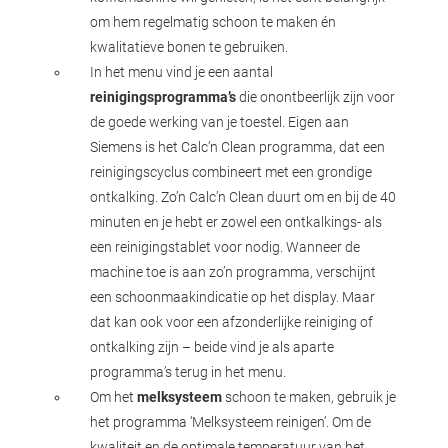
om hem regelmatig schoon te maken én
kwalitatieve bonen te gebruiken.
In het menu vind je een aantal
reinigingsprogramma’s
die onontbeerlijk zijn voor
de goede werking van je toestel. Eigen aan
Siemens is het Calc’n Clean programma, dat een
reinigingscyclus combineert met een grondige
ontkalking. Zo’n Calc’n Clean duurt om en bij de 40
minuten en je hebt er zowel een ontkalkings- als
een reinigingstablet voor nodig. Wanneer de
machine toe is aan zo’n programma, verschijnt
een schoonmaakindicatie op het display. Maar
dat kan ook voor een afzonderlijke reiniging of
ontkalking zijn – beide vind je als aparte
programma’s terug in het menu.
Om het
melksysteem
schoon te maken, gebruik je
het programma ‘Melksysteem reinigen’. Om de
kwaliteit en de optimale temperatuur van het