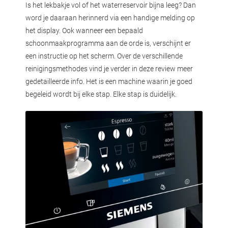
Is het lekbakje vol of het waterreservoir bijna leeg? Dan
word je daaraan herinnerd via een handige melding op
het display. Ook wanneer een bepaald
schoonmaakprogramma aan de orde is, verschijnt er
een instructie op het scherm. Over de verschillende
reinigingsmethodes vind je verder in deze review meer
gedetailleerde info. Het is een machine waarin je goed
begeleid wordt bij elke stap. Elke stap is duidelijk.