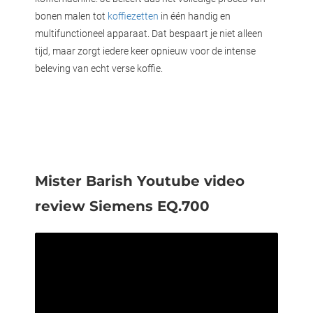
bonen malen tot
koffiezetten
in één handig en
multifunctioneel apparaat. Dat bespaart je niet alleen
tijd, maar zorgt iedere keer opnieuw voor de intense
beleving van echt verse koffie.
Mister Barish Youtube video
review Siemens EQ.700