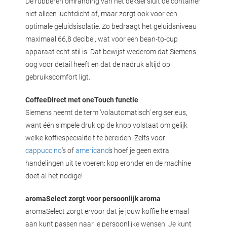
De rubberen omranding van het deksel sluit de container
niet alleen luchtdicht af, maar zorgt ook voor een
optimale geluidsisolatie. Zo bedraagt het geluidsniveau
maximaal 66,8 decibel, wat voor een bean-to-cup
apparaat echt stil is. Dat bewijst wederom dat Siemens
oog voor detail heeft en dat de nadruk altijd op
gebruikscomfort ligt.
CoffeeDirect met oneTouch functie
Siemens neemt de term ‘volautomatisch’ erg serieus,
want één simpele druk op de knop volstaat om gelijk
welke koffiespecialiteit te bereiden. Zelfs voor
cappuccino
’s of
americano
’s hoef je geen extra
handelingen uit te voeren: kop eronder en de machine
doet al het nodige!
aromaSelect zorgt voor persoonlijk aroma
aromaSelect zorgt ervoor dat je jouw koffie helemaal
aan kunt passen naar je persoonlijke wensen. Je kunt