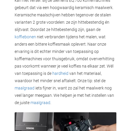
kan niet verser. Bij de Siemens EQ.700 koffiemachines
gebeurt dat via een hoogwaardig keramisch maalwerk.
Keramische maalschijven hebben tegenover de stalen
varianten 2 grote voordelen: ze zijn hittebestendig én
slijtvast. Doordat ze hittebestendig zijn, gaan de
koffiebonen
niet verbranden tijdens het malen, wat
anders een bittere koffiesmaak oplevert. Naar onze
ervaring is dit echter minder van toepassing op
koffiemachines voor thuisgebruik, omdat oververhitting
pas voorkomt wanneer je veel koffies na elkaar zet. Wél
van toepassing is de
hardheid
van het materiaal,
waardoor het minder snel aftakelt. Onze tip: stel de
maalgraad
iets fijner in, want zo zal het maalwerk nog
veel langer meegaan. We helpen je met het instellen van
de juiste
maalgraad
.