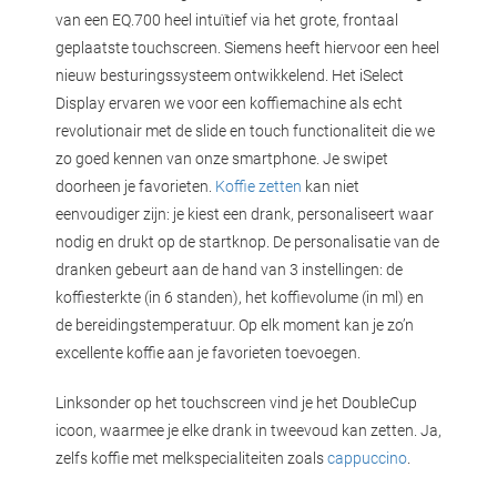
van een EQ.700 heel intuïtief via het grote, frontaal
geplaatste touchscreen. Siemens heeft hiervoor een heel
nieuw besturingssysteem ontwikkelend. Het iSelect
Display ervaren we voor een koffiemachine als echt
revolutionair met de slide en touch functionaliteit die we
zo goed kennen van onze smartphone. Je swipet
doorheen je favorieten.
Koffie zetten
kan niet
eenvoudiger zijn: je kiest een drank, personaliseert waar
nodig en drukt op de startknop. De personalisatie van de
dranken gebeurt aan de hand van 3 instellingen: de
koffiesterkte (in 6 standen), het koffievolume (in ml) en
de bereidingstemperatuur. Op elk moment kan je zo’n
excellente koffie aan je favorieten toevoegen.
Linksonder op het touchscreen vind je het DoubleCup
icoon, waarmee je elke drank in tweevoud kan zetten. Ja,
zelfs koffie met melkspecialiteiten zoals
cappuccino
.