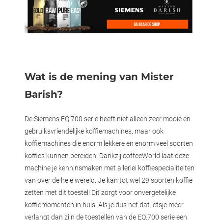
Wat is de mening van Mister
Barish?
De Siemens EQ.700 serie heeft niet alleen zeer mooie en
gebruiksvriendelijke koffiemachines, maar ook
koffiemachines die enorm lekkere en enorm veel soorten
koffies kunnen bereiden. Dankzij coffeeWorld laat deze
machine je kenninsmaken met allerlei koffiespecialiteiten
van over de hele wereld. Je kan tot wel 29 soorten koffie
zetten met dit toestel! Dit zorgt voor onvergetelijke
koffiemomenten in huis. Als je dus net dat ietsje meer
verlangt dan zijn de toestellen van de EQ.700 serie een