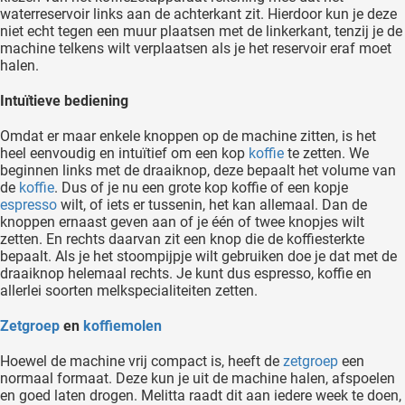
waterreservoir links aan de achterkant zit. Hierdoor kun je deze
niet echt tegen een muur plaatsen met de linkerkant, tenzij je de
machine telkens wilt verplaatsen als je het reservoir eraf moet
halen.
Intuïtieve bediening
Omdat er maar enkele knoppen op de machine zitten, is het
heel eenvoudig en intuïtief om een kop
koffie
te zetten. We
beginnen links met de draaiknop, deze bepaalt het volume van
de
koffie
. Dus of je nu een grote kop koffie of een kopje
espresso
wilt, of iets er tussenin, het kan allemaal. Dan de
knoppen ernaast geven aan of je één of twee knopjes wilt
zetten. En rechts daarvan zit een knop die de koffiesterkte
bepaalt. Als je het stoompijpje wilt gebruiken doe je dat met de
draaiknop helemaal rechts. Je kunt dus espresso, koffie en
allerlei soorten melkspecialiteiten zetten.
Zetgroep
en
koffiemolen
Hoewel de machine vrij compact is, heeft de
zetgroep
een
normaal formaat. Deze kun je uit de machine halen, afspoelen
en goed laten drogen. Melitta raadt dit aan iedere week te doen,