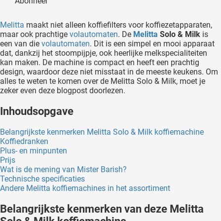
Abonneer
oekers te
 op de
Melitta
maakt niet alleen koffiefilters voor koffiezetapparaten,
e. Hierdoor
maar ook prachtige
volautomaten
. De
Melitta
Solo & Milk
is
een van die
volautomaten
. Dit is een simpel en mooi apparaat
 website-
dat, dankzij het stoompijpje, ook heerlijke melkspecialiteiten
ren
kan maken. De machine is compact en heeft een prachtig
nte
design, waardoor deze niet misstaat in de meeste keukens. Om
enties
alles te weten te komen over de Melitta Solo & Milk, moet je
zeker even deze blogpost doorlezen.
gebaseerd
 gedrag
Inhoudsopgave
ze
er.
Belangrijkste kenmerken Melitta Solo & Milk koffiemachine
Koffiedranken
Plus- en minpunten
Prijs
ren
Wat is de mening van Mister Barish?
Technische specificaties
Andere Melitta koffiemachines in het assortiment
Belangrijkste kenmerken van deze Melitta