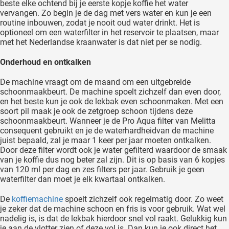
beste elke ochtend bij je eerste kopje koffie het water
vervangen. Zo begin je de dag met vers water en kun je een
routine inbouwen, zodat je nooit oud water drinkt. Het is
optioneel om een waterfilter in het reservoir te plaatsen, maar
met het Nederlandse kraanwater is dat niet per se nodig.
Onderhoud en ontkalken
De machine vraagt om de maand om een uitgebreide
schoonmaakbeurt. De machine spoelt zichzelf dan even door,
en het beste kun je ook de lekbak even schoonmaken. Met een
soort pil maak je ook de zetgroep schoon tijdens deze
schoonmaakbeurt. Wanneer je de Pro Aqua filter van Melitta
consequent gebruikt en je de waterhardheidvan de machine
juist bepaald, zal je maar 1 keer per jaar moeten ontkalken.
Door deze filter wordt ook je water gefilterd waardoor de smaak
van je koffie dus nog beter zal zijn. Dit is op basis van 6 kopjes
van 120 ml per dag en zes filters per jaar. Gebruik je geen
waterfilter dan moet je elk kwartaal ontkalken.
De
koffiemachine
spoelt zichzelf ook regelmatig door. Zo weet
je zeker dat de machine schoon en fris is voor gebruik. Wat wel
nadelig is, is dat de lekbak hierdoor snel vol raakt. Gelukkig kun
je aan de vlotter zien of deze vol is. Dan kun je ook direct het