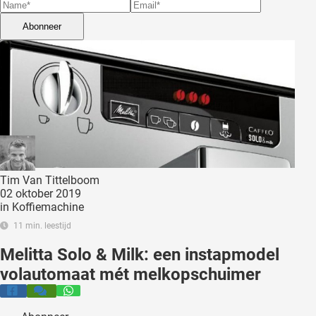
 deze
s kan de
Abonneer
 niet
neren.
ieken
ische
s worden
kt om
em
tie te
Tim Van Tittelboom
02 oktober 2019
elen over
in
Koffiemachine
drag van
11 min. leestijd
zoeker op
ite.
Melitta Solo & Milk: een instapmodel
volautomaat mét melkopschuimer
ing
ingcookies
 gebruikt