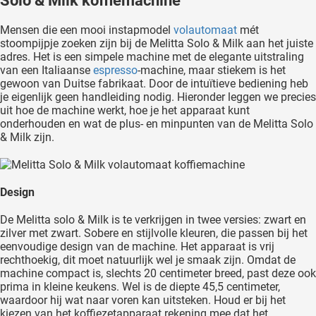
Solo & Milk koffiemachine
Mensen die een mooi instapmodel
volautomaat
mét
stoompijpje zoeken zijn bij de Melitta Solo & Milk aan het juiste
adres. Het is een simpele machine met de elegante uitstraling
van een Italiaanse
espresso
-machine, maar stiekem is het
gewoon van Duitse fabrikaat. Door de intuïtieve bediening heb
je eigenlijk geen handleiding nodig. Hieronder leggen we precies
uit hoe de machine werkt, hoe je het apparaat kunt
onderhouden en wat de plus- en minpunten van de Melitta Solo
& Milk zijn.
Design
De Melitta solo & Milk is te verkrijgen in twee versies: zwart en
zilver met zwart. Sobere en stijlvolle kleuren, die passen bij het
eenvoudige design van de machine. Het apparaat is vrij
rechthoekig, dit moet natuurlijk wel je smaak zijn. Omdat de
machine compact is, slechts 20 centimeter breed, past deze ook
prima in kleine keukens. Wel is de diepte 45,5 centimeter,
waardoor hij wat naar voren kan uitsteken. Houd er bij het
kiezen van het koffiezetapparaat rekening mee dat het