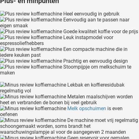
Plus- en minpunten
Heel eenvoudig in gebruik
Eenvoudig aan te passen naar
eigen smaak
Goede kwaliteit koffie voor de prijs
Leuk instapmodel voor
espressoliefhebbers
Een compacte machine die in
iedere keuken past
Prachtig en eenvoudig design
Stoompijpje om melkschuim te
maken
Lekbak en koffieresidubak
regelmatig vol
Metalen maalschijven worden
heet en verbranden de bonen bij veel gebruik
Melk opschuimen
is even
oefenen
De machine moet vrij regelmatig
schoongemaakt worden, soms brandt het
waarschuwingslampje al voor de aangegeven 2 maanden
Geen reservoir voor gemalen