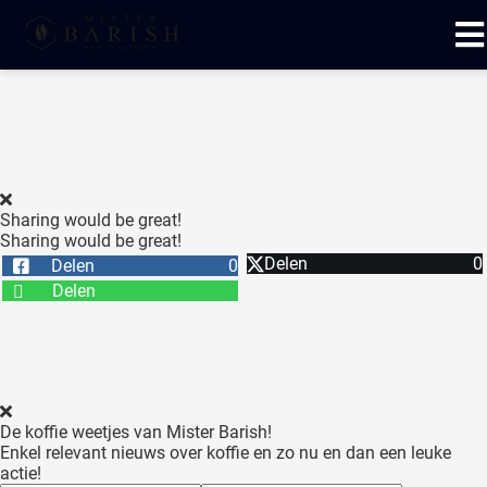
ngen
 te weten
Sharing would be great!
Sharing would be great!
oneel
Delen
0
Delen
0
onele
Delen
 zijn
kelijk om
site te
ken. Ze
 gebruikt
De koffie weetjes van Mister Barish!
Enkel relevant nieuws over koffie en zo nu en dan een leuke
ncties en
actie!