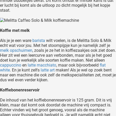
minder bubbeltjes bevat. Dit komt omdat er minder kans is dat
er lucht bij komt als de uitloop zo dicht mogelijk bij het kopje
staat.
Koffie met melk
Als je je een ware
barista
wilt voelen, is de Melitta Solo & Milk
echt wat voor jou. Met het stoompijpje kun je namelijk zelf je
melk opschuimen
, zoals je ze het in koffiezaakjes ook ziet doen.
Hier zit wel een leercurve aan verbonden, maar als je het goed
doet kun je werkelijk alle soorten koffie maken. Niet alleen
cappuccino
en
latte macchiato
, maar ook bijvoorbeeld
flat
white
. En je kunt zelfs
latte art
maken! Als je wel op zoek bent
naar een machine die ook zelf de melkspecialiteiten zet, moet je
dus wel even verder kijken.
Koffiebonenreservoir
De inhoud van het koffiebonenreservoir is 125 gram. Dit is vrij
klein, maar dat komt ook doordat de machine vrij compact is.
Echter vinden wij het groot genoeg, vooral als de machine
alleen voor thuisgebruik bedoeld is. Je wilt namelijk echt niet