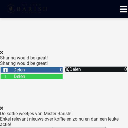
ngen
 te weten
Sharing would be great!
Sharing would be great!
oneel
Delen
0
Delen
0
onele
Delen
 zijn
kelijk om
site te
ken. Ze
 gebruikt
De koffie weetjes van Mister Barish!
Enkel relevant nieuws over koffie en zo nu en dan een leuke
ncties en
actie!