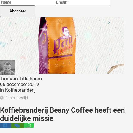
 deze
s kan de
Abonneer
 niet
neren.
ieken
ische
s worden
kt om
em
tie te
Tim Van Tittelboom
elen over
06 december 2019
drag van
in
Koffiebranderij
zoeker op
1 min. leestijd
ite.
Koffiebranderij Beany Coffee heeft een
ing
duidelijke missie
ingcookies
 gebruikt