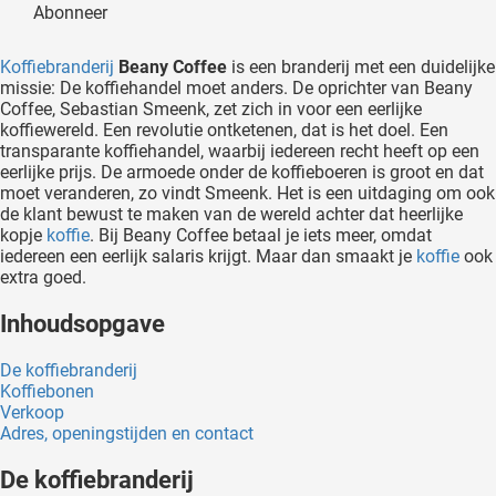
Abonneer
oekers te
 op de
Koffiebranderij
Beany Coffee
is een branderij met een duidelijke
e. Hierdoor
missie: De koffiehandel moet anders. De oprichter van Beany
 website-
Coffee, Sebastian Smeenk, zet zich in voor een eerlijke
ren
koffiewereld. Een revolutie ontketenen, dat is het doel. Een
transparante koffiehandel, waarbij iedereen recht heeft op een
nte
eerlijke prijs. De armoede onder de koffieboeren is groot en dat
enties
moet veranderen, zo vindt Smeenk. Het is een uitdaging om ook
gebaseerd
de klant bewust te maken van de wereld achter dat heerlijke
 gedrag
kopje
koffie
. Bij Beany Coffee betaal je iets meer, omdat
iedereen een eerlijk salaris krijgt. Maar dan smaakt je
koffie
ook
ze
extra goed.
er.
Inhoudsopgave
ren
De koffiebranderij
Koffiebonen
Verkoop
Adres, openingstijden en contact
De koffiebranderij