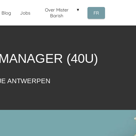
Over Mister
Blog
Jobs
FR
Barish
MANAGER (40U)
TJE ANTWERPEN