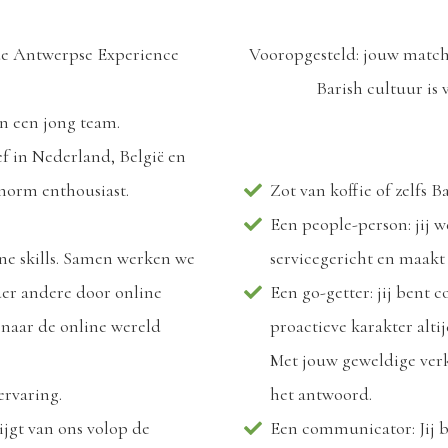
 de Antwerpse Experience
Vooropgesteld: jouw match
Barish cultuur is 
in een jong team.
ief in Nederland, België en
enorm enthousiast.
Zot van koffie of zelfs B
Een people-person: jij 
ne skills. Samen werken we
servicegericht en maakt 
der andere door online
Een go-getter: jij bent 
 naar de online wereld
proactieve karakter altij
Met jouw geweldige verkoo
 ervaring.
het antwoord.
rijgt van ons volop de
Een communicator: Jij b