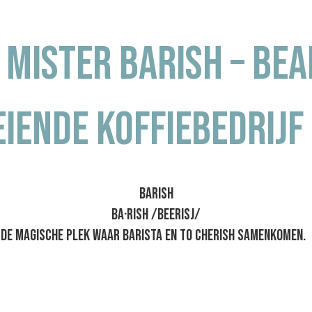
n Mister Barish – Be
iende koffiebedrijf
barish
ba·rish /beerisj/
de magische plek waar barista en to cherish samenkomen.