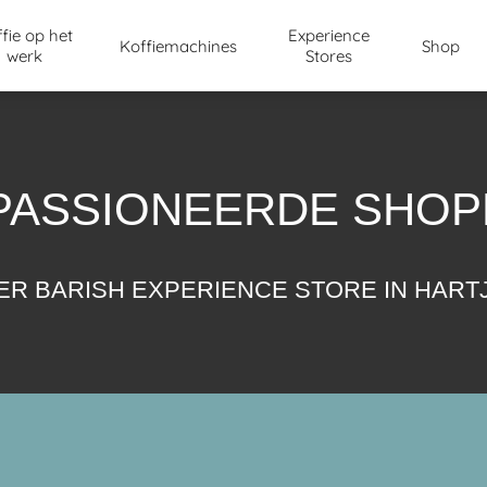
fie op het
Experience
Koffiemachines
Shop
werk
Stores
PASSIONEERDE SHOP
ER BARISH EXPERIENCE STORE IN HAR