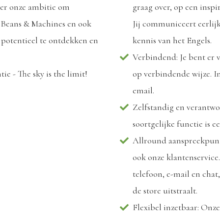
over onze ambitie om
graag over, op een insp
e Beans & Machines en ook
Jij communiceert eerlij
 potentieel te ontdekken en
kennis van het Engels.
Verbindend: Je bent er 
e - The sky is the limit!
op verbindende wijze. In
email.
Zelfstandig en verantwo
soortgelijke functie is e
Allround aanspreekpunt:
ook onze klantenservice
telefoon, e-mail en chat,
de store uitstraalt.
Flexibel inzetbaar: Onz