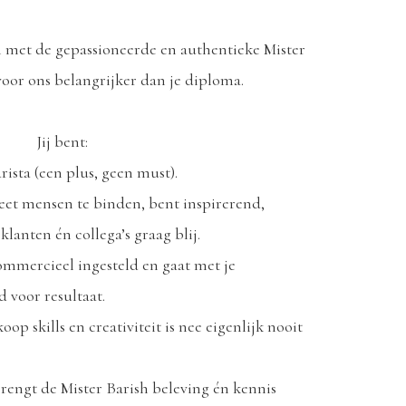
 met de gepassioneerde en authentieke Mister
voor ons belangrijker dan je diploma.
Jij bent:
arista (een plus, geen must).
weet mensen te binden, bent inspirerend,
klanten én collega’s graag blij.
commercieel ingesteld en gaat met je
d voor resultaat.
p skills en creativiteit is nee eigenlijk nooit
rengt de Mister Barish beleving én kennis