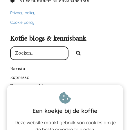
BTW nummer: NL862364589B01
Privacy policy
Cookie policy
Koffie blogs & kennisbank
Barista
Espresso
Espressomachine
Filterkoffie
Koffie
Een koekje bij de koffie
Koffiebar
Koffiebonen
Deze website maakt gebruik van cookies om je
de beste ervaring te bieden.
Koffiebranderij