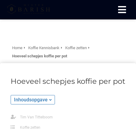
ngen
 te weten
Home
Koffie Kennisbank
Koffie zetten
Hoeveel schepjes koffie per pot
oneel
Hoeveel schepjes koffie per pot
onele
 zijn
kelijk om
Inhoudsopgave
site te
ken. Ze
 gebruikt
Tim Van Tittelboom
Koffie zetten
ncties en