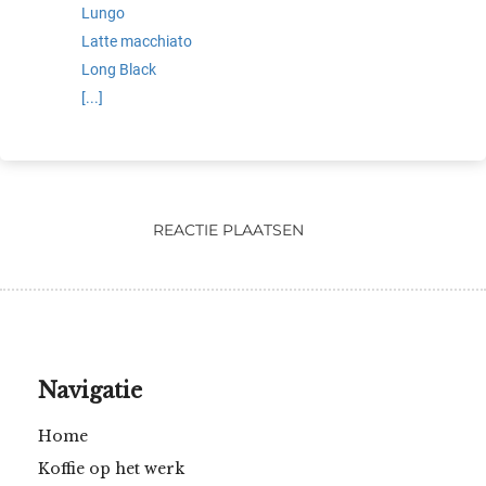
Lungo
oekers te
Latte macchiato
 op de
Long Black
e. Hierdoor
 website-
[...]
ren
nte
enties
gebaseerd
 gedrag
REACTIE PLAATSEN
ze
er.
ren
Navigatie
Home
Koffie op het werk