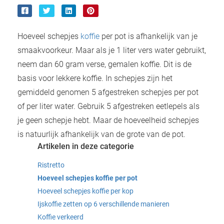
 deze
s kan de
 niet
Hoeveel schepjes
koffie
per pot is afhankelijk van je
neren.
smaakvoorkeur. Maar als je 1 liter vers water gebruikt,
ieken
neem dan 60 gram verse, gemalen koffie. Dit is de
ische
basis voor lekkere koffie. In schepjes zijn het
s worden
gemiddeld genomen 5 afgestreken schepjes per pot
kt om
of per liter water. Gebruik 5 afgestreken eetlepels als
em
je geen schepje hebt. Maar de hoeveelheid schepjes
tie te
is natuurlijk afhankelijk van de grote van de pot.
elen over
Artikelen in deze categorie
drag van
zoeker op
Ristretto
ite.
Hoeveel schepjes koffie per pot
Hoeveel schepjes koffie per kop
ing
Ijskoffie zetten op 6 verschillende manieren
ingcookies
Koffie verkeerd
 gebruikt